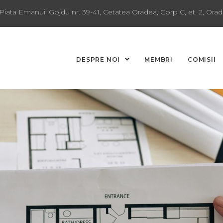
Piata Emanuil Gojdu nr. 39-41, Cetatea Oradea, Corp C, et. 2, Orad
DESPRE NOI
MEMBRI
COMISII