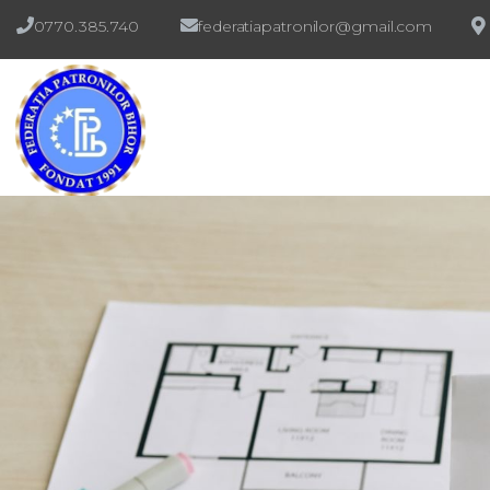
0770.385.740
federatiapatronilor@gmail.com