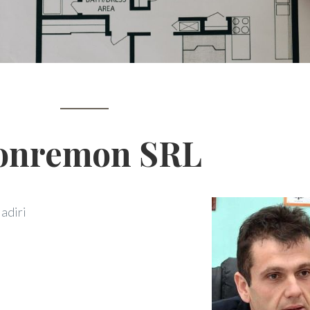
onremon SRL
ladiri