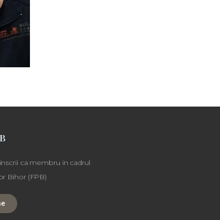
PB
 inscrii ca membru in cadrul
lor Bihor (FPB)
ne