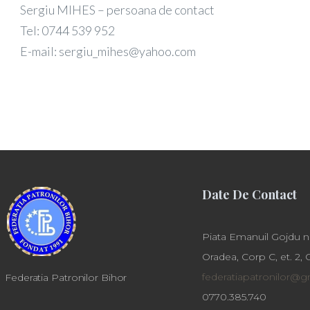
Sergiu MIHES – persoana de contact
Tel: 0744 539 952
E-mail: sergiu_mihes@yahoo.com
Date De Contact
Piata Emanuil Gojdu nr
Oradea, Corp C, et. 2, 
federatiapatronilor@
Federatia Patronilor Bihor
0770.385.740