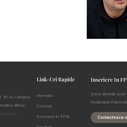
Link-Uri Rapide
Inscriere In F
Daca doresti sa te
Membri
. 39-41, Cetatea
Federatiei Patroni
Oradea, Bihor
Comisii
gmail.com
Inscriere in FPB
Contacteaza-