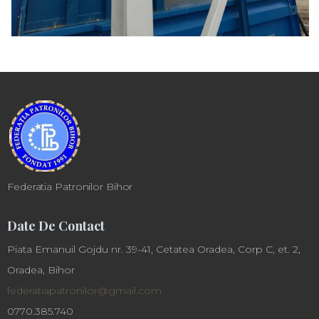
Federatia Patronilor Bihor
Date De Contact
Piata Emanuil Gojdu nr. 39-41, Cetatea Oradea, Corp C, et. 2,
Oradea, Bihor
federatiapatronilor@gmail.com
0770.385.740