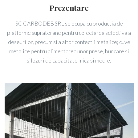
Prezentare
SC CARBODEB SRL se ocupa cu productia de
platforme supraterane pentru colectarea selectiva a
deseurilor, precum si a altor confectii metalice; cuve
metalice pentru alimentarea unor prese, buncare si
silozuri de capacitate mica si medie.